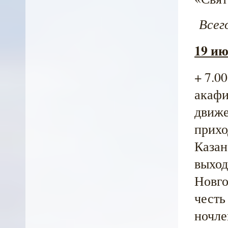
Всего
19 ию
+ 7.0
акафи
движе
приход
Казан
выход
Новгор
честь
ночле