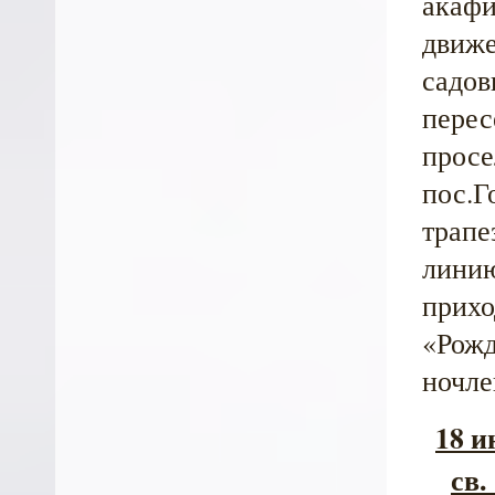
акафи
движе
садов
перес
просе
пос.Г
трапе
линию
прихо
«Рожд
ночле
18 и
св