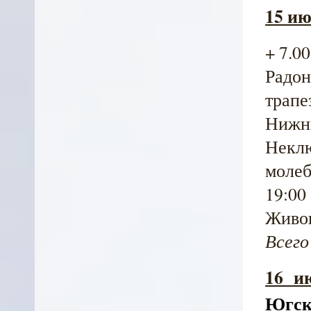
15 и
+ 7.00
Радон
трапе
Нижни
Неклю
молеб
19:00 
Живон
Всего
16 ию
Югск