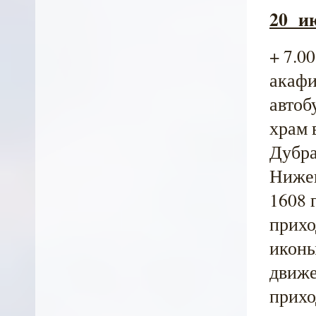
20 ию
+ 7.0
акафи
автоб
храм 
Дубра
Нижег
1608 
прихо
иконы
движе
прихо