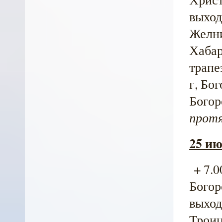
выход 
Желни
Хабар
трапе
г, Бо
Богор
протя
25 ию
+ 7.0
Богор
выход 
Троиц