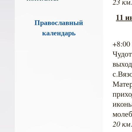
23 км
11 и
Православный
календарь
+8:00
Чудот
выход
с.Вяз
Матер
прихо
иконы
молеб
20 км