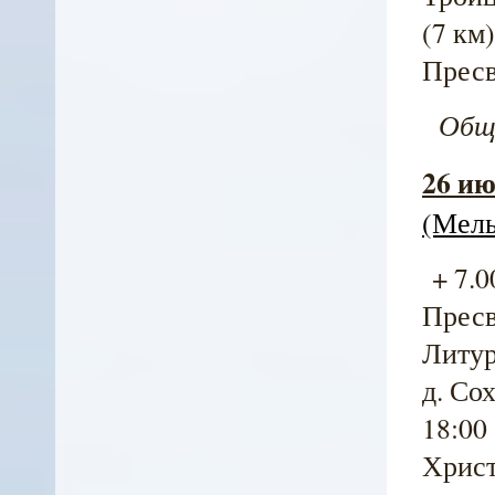
(7 км
Пресв
Общая
26 ию
(Мель
+ 7.0
Пресв
Литург
д. Со
18:00
Христ