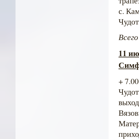
трапе
с. Ка
Чудот
Всего
11 ию
Симф
+ 7.0
Чудот
выход 
Вязов
Матер
прихо