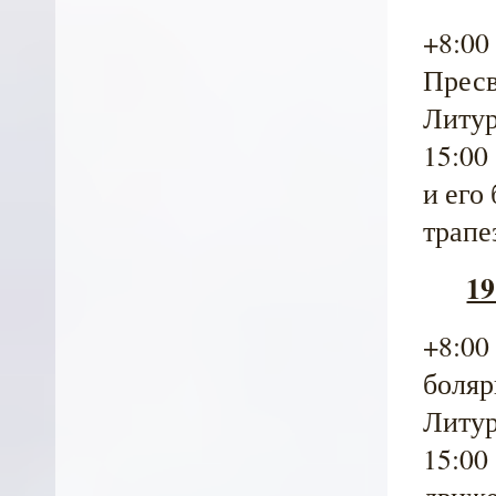
+8:00
Пресв
Литур
15:00
и его
трапе
19
+8:00
боляр
Литур
15:00
движе