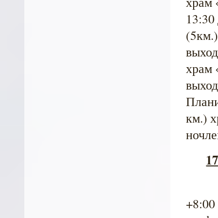
храм 
13:30
(5км.
выход
храм 
выход
Плани
км.) 
ночле
17
+8:00