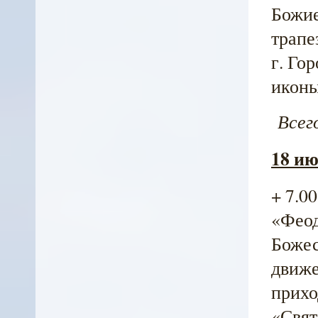
Божие
трапе
г. Го
иконы
Всего
18 ию
+ 7.0
«Феод
Божес
движе
приход
«Свят