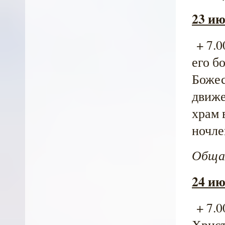
23 ию
+ 7.0
его б
Божес
движе
храм 
ночле
Общая
24 ию
+ 7.0
Христ