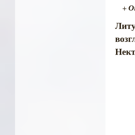
О
+
Литу
возг
Нект