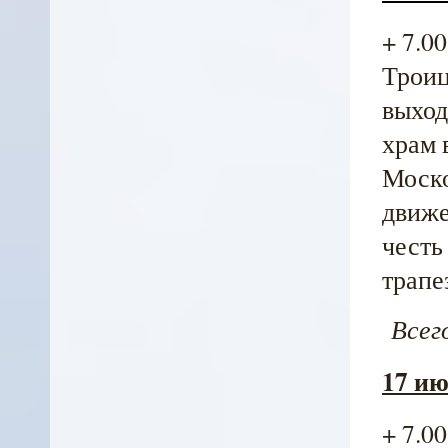
+ 7.0
Троиц
выход
храм 
Моско
движе
честь
трапе
Всего
17 ию
+ 7.0