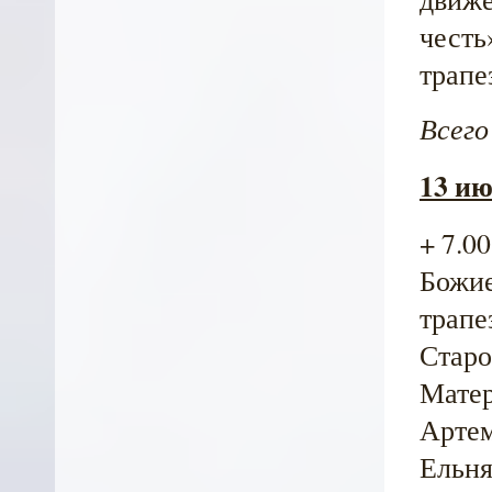
честь
трапе
Всего
13 ию
+ 7.0
Божие
трапе
Старо
Матер
Артем
Ельня