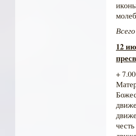
иконы
молеб
Всего
12 и
прес
+ 7.0
Матер
Божес
движе
движе
честь
движе