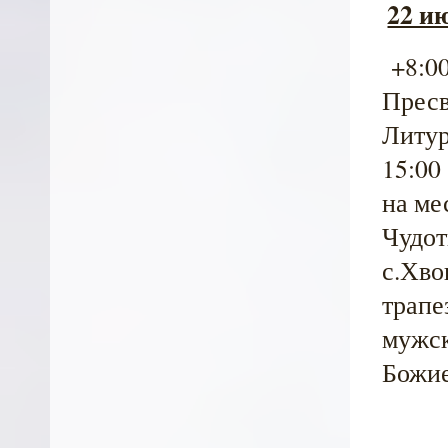
22 ию
+8:00
Пресв
Литур
15:00
на ме
Чудот
с.Хво
трапе
мужск
Божие