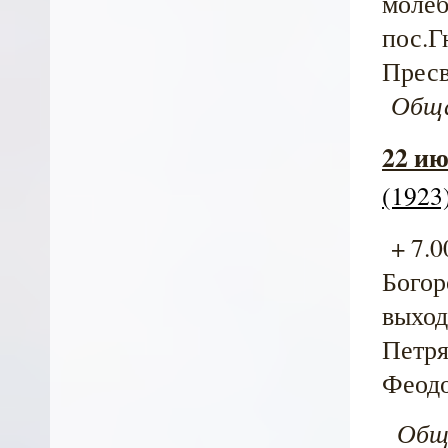
молеб
пос.Г
Пресв
Общая
22 ию
(1923
+ 7.0
Богор
выход
Петря
Феодо
Общая