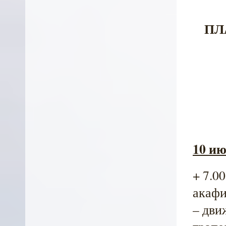
ПЛ
10 ию
+ 7.0
акафи
– дви