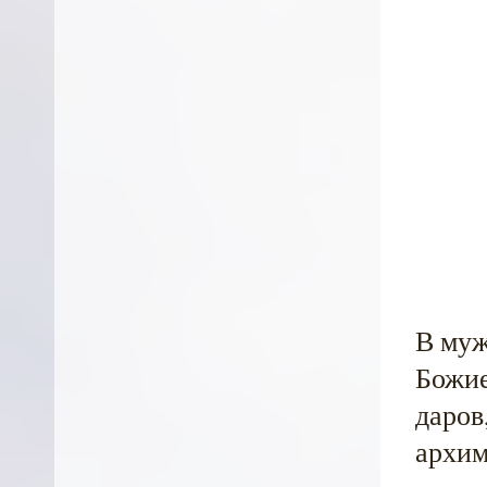
В муж
Божи
даров
архим