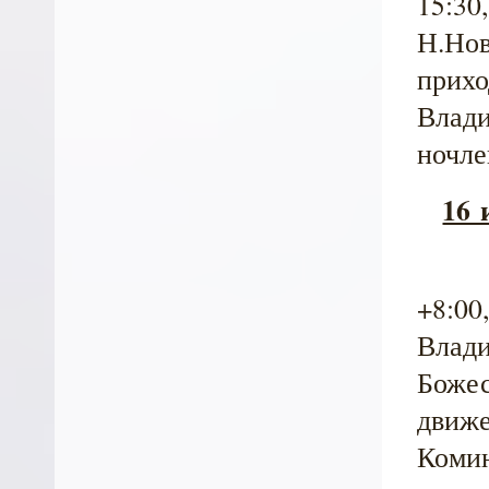
15:30
Н.Нов
прихо
Влади
ночле
16 
+8:00
Влади
Божес
движе
Комин