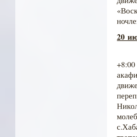
«Воск
ночле
20 ию
+8:00
акафи
движе
переп
Никол
молеб
с.Хаб
трапе