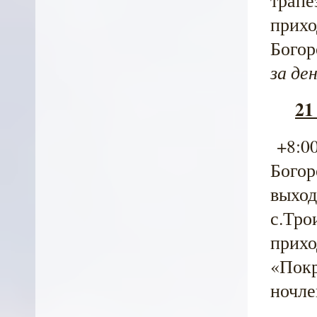
прихо
Богор
за де
21
+8:00
Богор
выход
с.Тро
прихо
«Покр
ночле