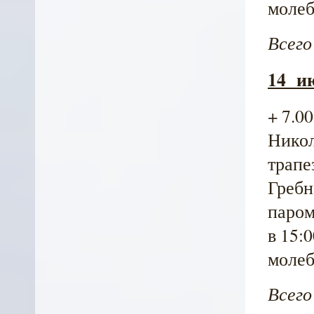
молеб
Всего
14 и
+ 7.0
Никол
трапе
Гребн
паром
в 15:
молеб
Всего