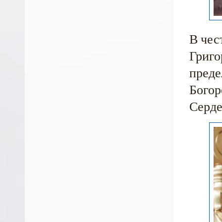
В чес
Григо
преде
Богор
Серде