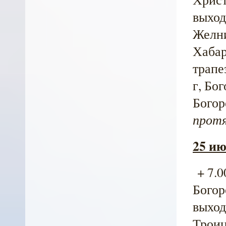
выход 
Желни
Хабар
трапе
г, Бо
Богор
протя
25 ию
+ 7.0
Богор
выход 
Троиц