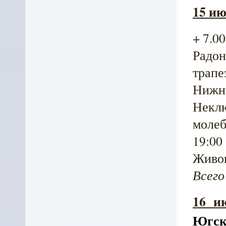
15 и
+ 7.00
Радон
трапе
Нижни
Неклю
молеб
19:00 
Живон
Всего
16 ию
Югск