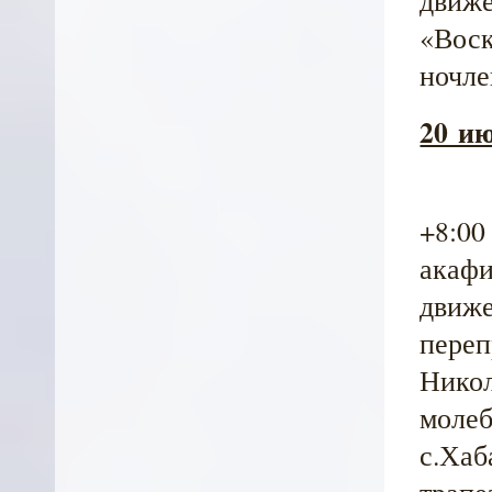
«Воск
ночле
20 ию
+8:00
акафи
движе
переп
Никол
молеб
с.Хаб
трапе