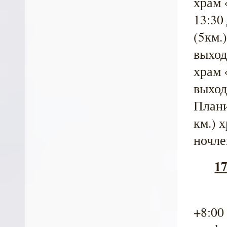
храм 
13:30
(5км.
выход
храм 
выход
Плани
км.) 
ночле
17
+8:00