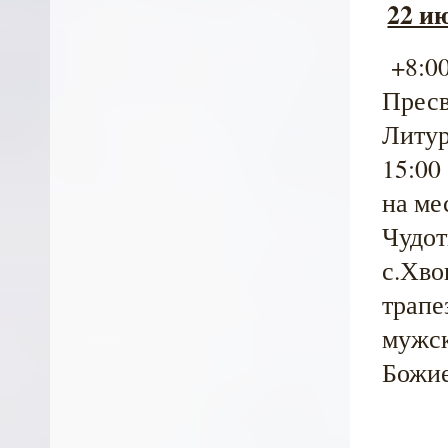
22 ию
+8:00
Пресв
Литур
15:00
на ме
Чудот
с.Хво
трапе
мужск
Божие