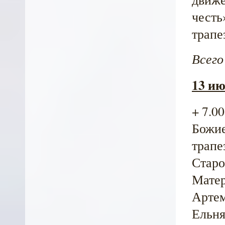
честь
трапе
Всего
13 ию
+ 7.0
Божие
трапе
Старо
Матер
Артем
Ельня