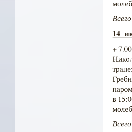
молеб
Всего
14 и
+ 7.0
Никол
трапе
Гребн
паром
в 15:
молеб
Всего