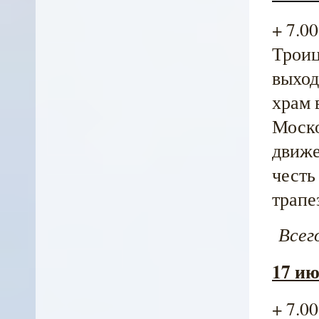
+ 7.0
Троиц
выход
храм 
Моско
движе
честь
трапе
Всего
17 ию
+ 7.0