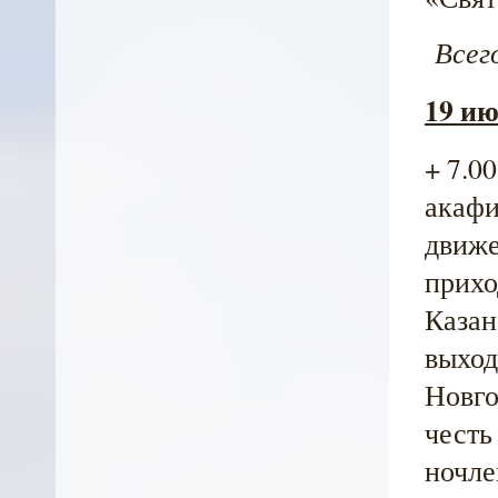
Всего
19 ию
+ 7.0
акафи
движе
приход
Казан
выход
Новгор
честь
ночле