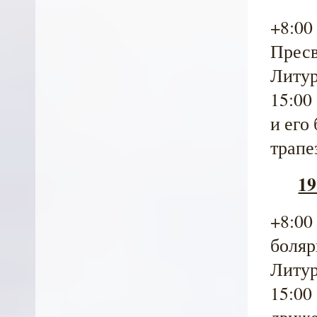
+8:00
Пресв
Литур
15:00
и его
трапе
19
+8:00
боляр
Литур
15:00
движе