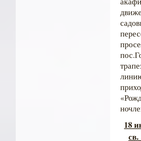
акафи
движе
садов
перес
просе
пос.Г
трапе
линию
прихо
«Рожд
ночле
18 и
св