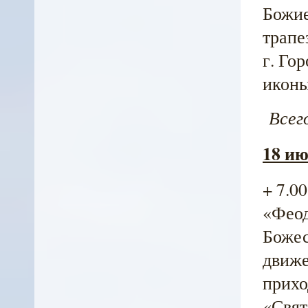
Божие
трапе
г. Го
иконы
Всего
18 ию
+ 7.0
«Феод
Божес
движе
приход
«Свят