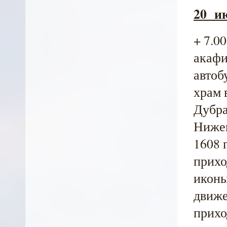
20 ию
+ 7.0
акафи
автоб
храм 
Дубра
Нижег
1608 
прихо
иконы
движе
прихо