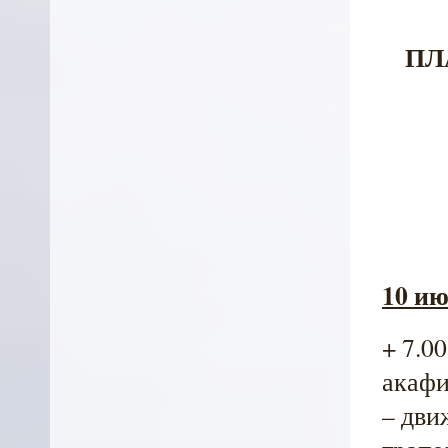
ПЛ
10 ию
+ 7.0
акафи
– дви