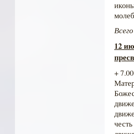
иконы
молеб
Всего
12 и
прес
+ 7.0
Матер
Божес
движе
движе
честь
движе