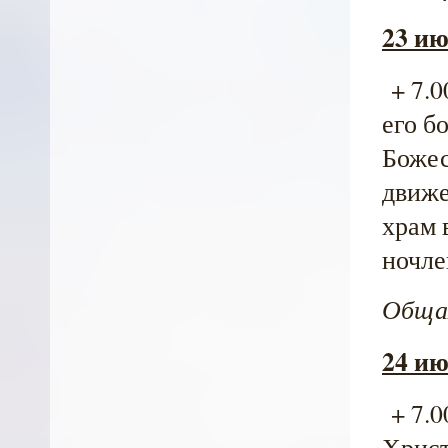
23 ию
+ 7.0
его б
Божес
движе
храм 
ночле
Общая
24 ию
+ 7.0
Христ