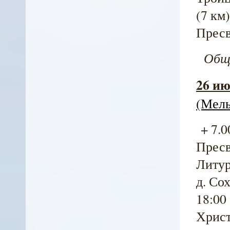
(7 км
Пресв
Общая
26 ию
(Мель
+ 7.0
Пресв
Литург
д. Со
18:00
Христ