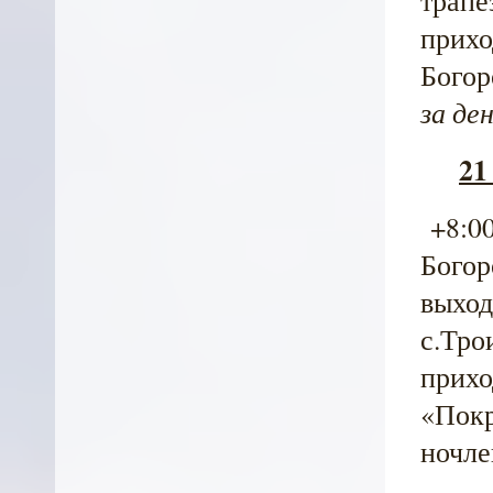
прихо
Богор
за де
21
+8:00
Богор
выход
с.Тро
прихо
«Покр
ночле