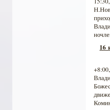
15:30
Н.Нов
прихо
Влади
ночле
16 
+8:00
Влади
Божес
движе
Комин