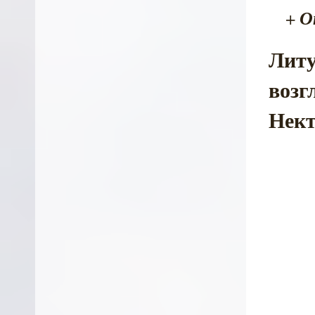
О
+
Литу
возг
Нект