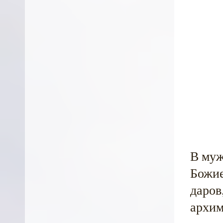
В муж
Божи
даров
архим