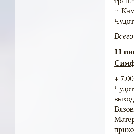
трапе
с. Ка
Чудот
Всего
11 ию
Симф
+ 7.0
Чудот
выход 
Вязов
Матер
прихо