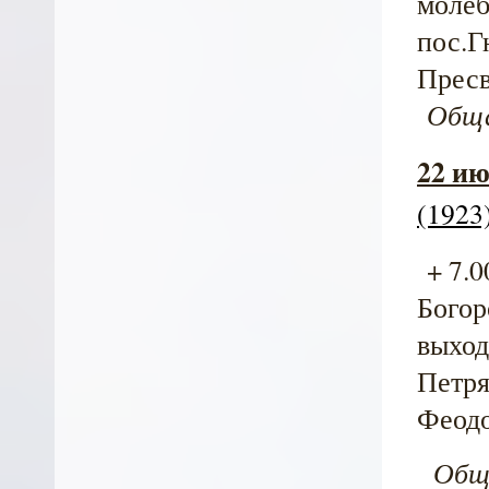
молеб
пос.Г
Пресв
Общая
22 ию
(1923
+ 7.0
Богор
выход
Петря
Феодо
Общая