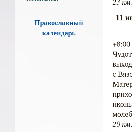
23 км
11 и
Православный
календарь
+8:00
Чудот
выход
с.Вяз
Матер
прихо
иконы
молеб
20 км