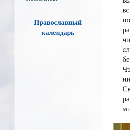
вс
по
Православный
ра
календарь
чи
сл
бе
Чт
ни
Св
ра
ми