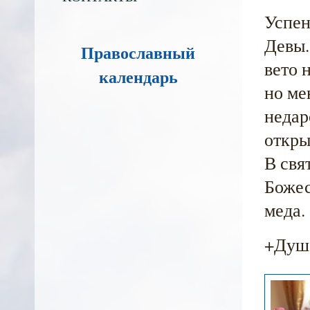
Успен
Девы.
Православный
вето 
календарь
но ме
недар
откры
В свя
Божес
меда.
+Душе