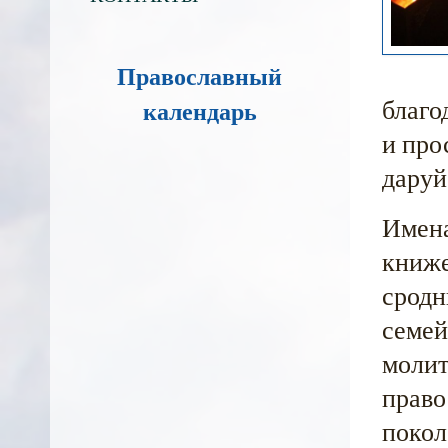
Православный
благо
календарь
и про
даруй
Имена
книже
сродн
семей
молит
право
покол