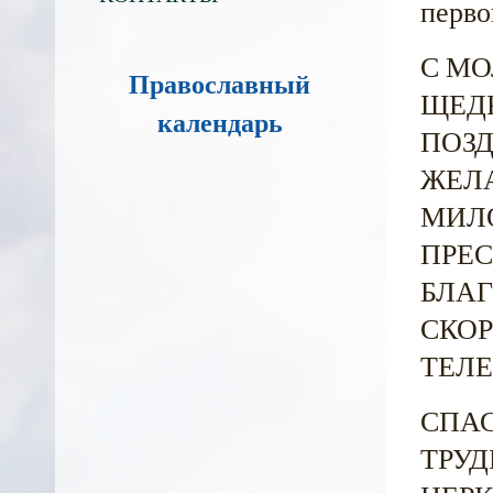
перво
С М
Православный
ЩЕДР
календарь
ПОЗ
ЖЕЛА
МИЛО
ПРЕ
БЛАГ
СКОР
ТЕЛЕ
СПАС
ТРУД