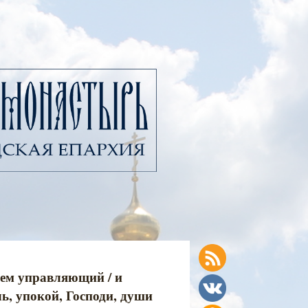
ем управляющий / и
ь, упокой, Господи, души