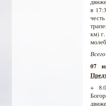
движе
в 17:
чест
трапе
км) г
молеб
Всего
07 
Пред
+ 8.
Богор
движе