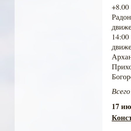
+8.
Радон
движе
14:00
движе
Архан
Прихо
Богор
Всего
17 ию
Конс