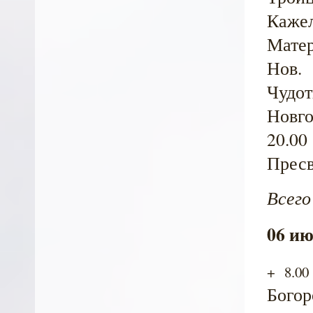
Каже
Матер
Нов.
Чудот
Новго
20.00
Пресв
Всего
06 ию
+ 8.0
Богор