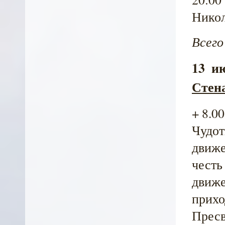
Никол
Всего
13 и
Стен
+ 8.0
Чудот
движе
честь
движе
прихо
Пресв