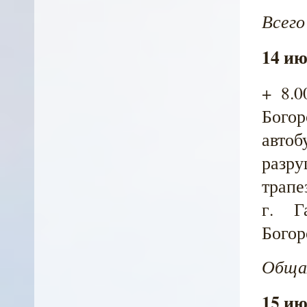
Всего
14 ию
+ 8.0
Богор
авто
разр
трапе
г. Г
Богор
Общая
15 ию