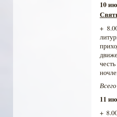
10 ию
Святи
+ 8.0
литур
прихо
движе
честь
ночле
Всего
11 ию
+ 8.0