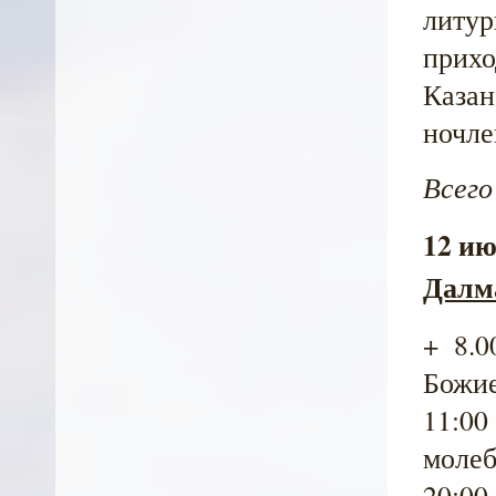
литур
прихо
Каза
ночле
Всего
12 ию
Далм
+ 8.
Божие
11:00
молеб
20:00