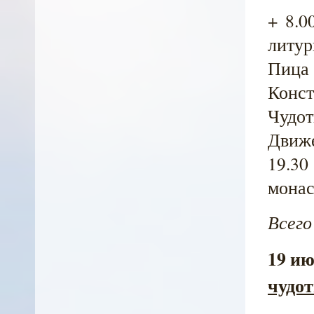
+ 8.0
литур
Пица
Конс
Чудот
Движе
19.3
монас
Всего
19 ию
чудот