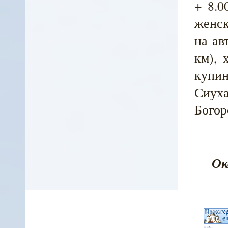
+ 8.0
женск
на ав
км), 
купин
Сиуха
Богор
Ок