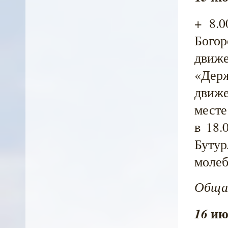
+ 8.0
Богор
движе
«Дер
движе
месте
в 18.
Бутур
молеб
Общая
ию
16