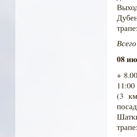
Выход
Дубен
трапе
Всего
08 ию
+ 8.0
11:00
(3 км
посад
Шатк
трапе