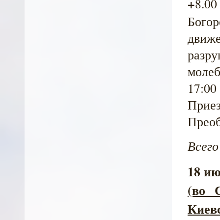
+
8.0
Бого
движ
разр
молеб
17:00
Прие
Преоб
Всего
18 ию
(во 
Киевс