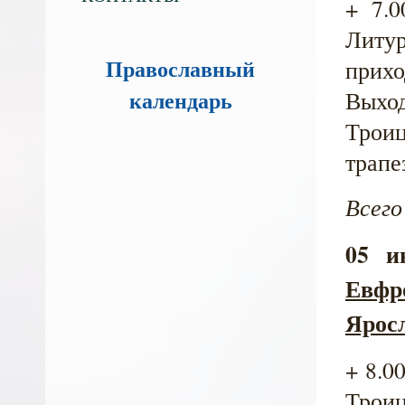
+ 7.0
Литур
Православный
прихо
календарь
Выход
Троиц
трапе
Всего
05 и
Евф
Ярос
+ 8.0
Троиц