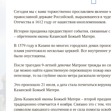
Сегодня мы с вами торжественно прославляем явление
православной державе Российской, выразившееся в чуд
Отечества в 1612 году от нашествия иноплеменников.
Истории праздника предшествуют события, связанные 
– обретением иконы Казанской Божьей Матери.
В 1579 году в Казани во многих городских домах прои
пламя уничтожило несколько церквей. Все внутреннее у
были опустошены.
После трагедии 9-летней девочке Матроне трижды во сне
где можно найти единственную пережившую пожар ико
пепелище, то на глубине около метра раскопали нетро
Это произошло 21 июля, а дата стала почитаться верую
Казанской Божьей Матери.
День Казанской иконы Божьей Матери – второй праздни
традиционно отмечается 4 ноября. Связано это с тем, чт
символом народного ополчения и ее сила помогла освоб