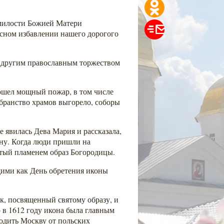
 милости Божией Матери
есном избавлении нашего дорогого
с другим православным торжеством
зошел мощный пожар, в том числе
бранство храмов выгорело, соборы
 явилась Дева Мария и рассказала,
ну. Когда люди пришли на
нутый пламенем образ Богородицы.
щими как День обретения иконы
к, посвященный святому образу, и
о в 1612 году икона была главным
одить Москву от польских